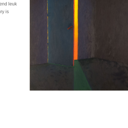
tend leuk
ry is