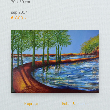
70 x 50 cm
sep 2017
€ 800,-
←
Klaproos
Indian Summer
→