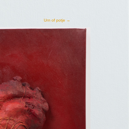
Urn of potje
→