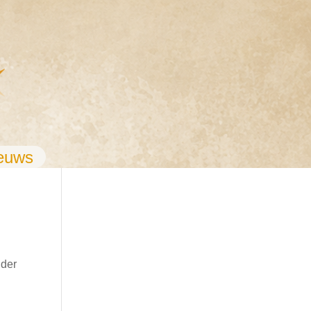
euws
uder