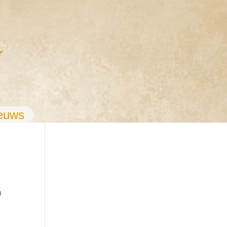
euws
n